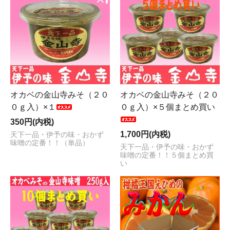
オカベの金山寺みそ（２０
オカベの金山寺みそ（２０
０ｇ入）×１
０ｇ入）×５個まとめ買い
350円(内税)
1,700円(内税)
天下一品・伊予の味・おかず
味噌の定番！！（単品）
天下一品・伊予の味・おかず
味噌の定番！！５個まとめ買
い