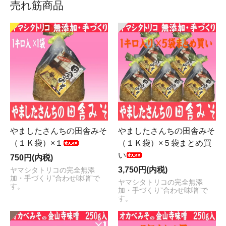
売れ筋商品
やましたさんちの田舎みそ
やましたさんちの田舎みそ
（１Ｋ袋）×１
（１Ｋ袋）×５袋まとめ買
い
750円(内税)
3,750円(内税)
ヤマシタトリコの完全無添
加・手づくり”合わせ味噌”で
ヤマシタトリコの完全無添
す。
加・手づくり”合わせ味噌”で
す。