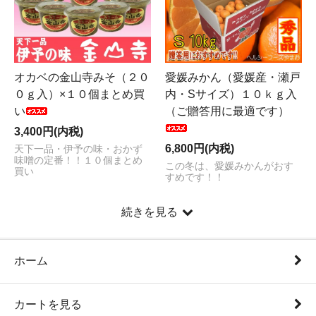
オカベの金山寺みそ（２０
愛媛みかん（愛媛産・瀬戸
０ｇ入）×１０個まとめ買
内・Sサイズ）１０ｋｇ入
い
（ご贈答用に最適です）
3,400円(内税)
6,800円(内税)
天下一品・伊予の味・おかず
味噌の定番！！１０個まとめ
この冬は、愛媛みかんがおす
買い
すめです！！
続きを見る
ホーム
カートを見る